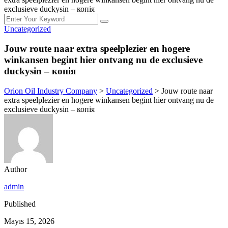
exclusieve duckysin – копія
Uncategorized
Jouw route naar extra speelplezier en hogere
winkansen begint hier ontvang nu de exclusieve
duckysin – копія
Orion Oil Industry Company
>
Uncategorized
>
Jouw route naar
extra speelplezier en hogere winkansen begint hier ontvang nu de
exclusieve duckysin – копія
Author
admin
Published
Mayıs 15, 2026