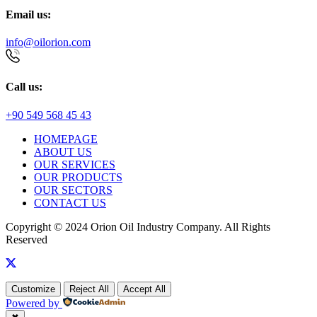
Email us:
info@oilorion.com
Call us:
+90 549 568 45 43
HOMEPAGE
ABOUT US
OUR SERVICES
OUR PRODUCTS
OUR SECTORS
CONTACT US
Copyright © 2024 Orion Oil Industry Company. All Rights
Reserved
Customize
Reject All
Accept All
Powered by