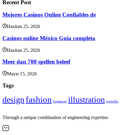
Recent Post
Mejores Casinos Online Confiables de
Haziran 25, 2026
Casinos online México Guía completa
Haziran 25, 2026
Meer dan 700 spellen beleef
Mayıs 15, 2026
Tags
fashion
design
illustration
freelancer
portoflio
Through a unique combination of engineering expertise.